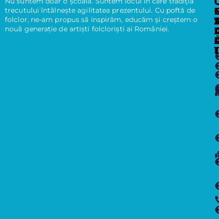
Nu suntem doar o școală. Suntem locul în care tradiția
trecutului întâlnește agilitatea prezentului. Cu poftă de
folclor, ne-am propus să inspirăm, educăm și creștem o
nouă generație de artiști folcloriști ai României.
I