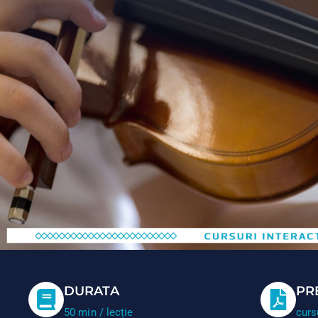
DURATA
PR
50 min / lecție
curs