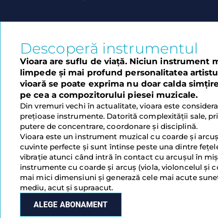
Descoperă instrumentul
Vioara are suflu de viață. Niciun instrument 
limpede și mai profund personalitatea artistul
vioară se poate exprima nu doar calda simțire 
pe cea a compozitorului piesei muzicale.
Din vremuri vechi în actualitate, vioara este consider
prețioase instrumente. Datorită complexității sale, pr
putere de concentrare, coordonare și disciplină.
Vioara este un instrument muzical cu coarde și arcuș
cuvinte perfecte și sunt întinse peste una dintre fețel
vibrație atunci când intră în contact cu arcușul în mi
instrumente cu coarde și arcuș (viola, violoncelul și c
mai mici dimensiuni și generază cele mai acute sunet
mediu, acut și supraacut.
ALEGE ABONAMENT