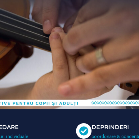
EDARE
DEPRINDERI
uri individuale
coordonare & concent