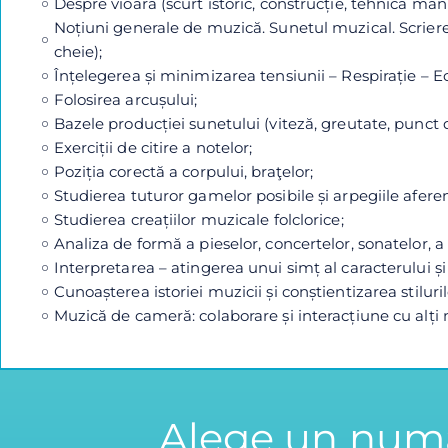
Despre vioară (scurt istoric, construcție, tehnica mânui
Noțiuni generale de muzică. Sunetul muzical. Scriere
cheie);
Înțelegerea și minimizarea tensiunii – Respirație – Ec
Folosirea arcușului;
Bazele producției sunetului (viteză, greutate, punct 
Exerciții de citire a notelor;
Poziția corectă a corpului, braţelor;
Studierea tuturor gamelor posibile și arpegiile afere
Studierea creațiilor muzicale folclorice;
Analiza de formă a pieselor, concertelor, sonatelor, a 
Interpretarea – atingerea unui simț al caracterului și a
Cunoașterea istoriei muzicii și conștientizarea stiluri
Muzică de cameră: colaborare și interacțiune cu alți 
Alege un număr