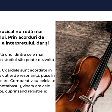
muzical nu redă mai
ui. Prin acorduri de
a interpretului, dar și
ată unul dintre cele mai
in studiul său poate dezvolta
. Coardele sunt acordate în
e cutiei de rezonanță, puse în
șcare. Comparativ cu celelalte
ontrabasul), vioara are cele
e, cuprinzând registrele: