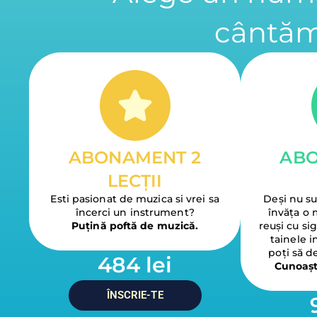
cântăm
ABONAMENT 2
ABO
LECȚII
Esti pasionat de muzica si vrei sa
Deși nu su
încerci un instrument?
învăța o m
Puțină poftă de muzică.
reuși cu si
tainele 
poți să d
484 lei
Cunoaște
ÎNSCRIE-TE