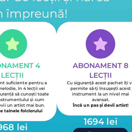
 împreună!
NAMENT 4
ABONAMENT 8
LECȚII
LECȚII
nt suficiente pentru a
Cu siguranță acest pachet îți 
elodie, în 4 lecții vei
permite să-ți însușești acest
guranță să cunoști toate
instrument la un nivel mai
instrumentului și cum
avansat.
evii un artist mai bun.
Încă un pas și devii artist!
 tainele folclorului
1694 lei
968 lei