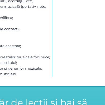
rii, acordajul, etc.)
a muzicală (portativ, note,
hilibru;
de contact);
nte acestora;
creațiilor muzicale folclorice;
l stilului;
lor și genurilor muzicale;
muzicieni.
 de lecții și hai să