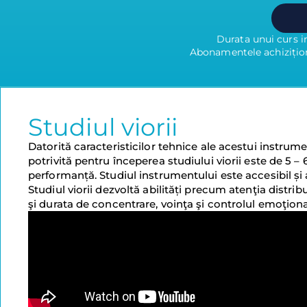
Durata unui curs i
Abonamentele achiziționa
Studiul viorii
Datorită caracteristicilor tehnice ale acestui instrume
potrivită pentru începerea studiului viorii este de 5 – 
performanță. Studiul instrumentului este accesibil și a
Studiul viorii dezvoltă abilități precum atenţia distri
şi durata de concentrare, voinţa şi controlul emoţional,