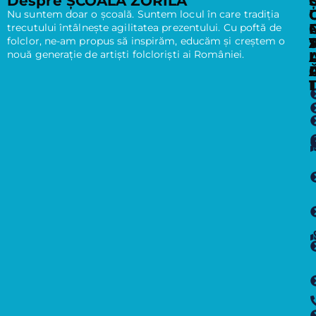
Despre ȘCOALA ZORILĂ
Nu suntem doar o școală. Suntem locul în care tradiția
trecutului întâlnește agilitatea prezentului. Cu poftă de
folclor, ne-am propus să inspirăm, educăm și creștem o
nouă generație de artiști folcloriști ai României.
I