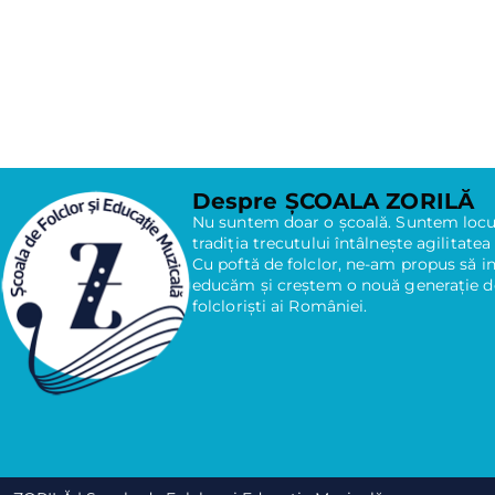
Despre ȘCOALA ZORILĂ
Nu suntem doar o școală. Suntem locul
tradiția trecutului întâlnește agilitatea
Cu poftă de folclor, ne-am propus să i
educăm și creștem o nouă generație de
folcloriști ai României.