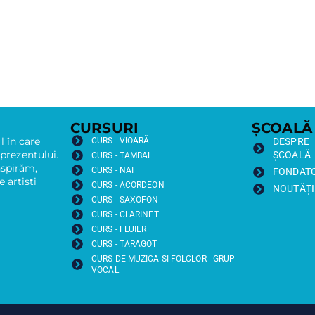
CURSURI
ȘCOALĂ
 în care
CURS - VIOARĂ
DESPRE
 prezentului.
ȘCOALĂ
CURS - ȚAMBAL
nspirăm,
CURS - NAI
FONDATO
 artiști
CURS - ACORDEON
NOUTĂȚI
CURS - SAXOFON
CURS - CLARINET
CURS - FLUIER
CURS - TARAGOT
CURS DE MUZICA SI FOLCLOR - GRUP
VOCAL